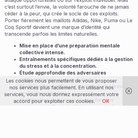
c’est surtout l’envie, la volonté farouche de ne jamais
céder à la peur, qui crée le socle de ces exploits.
Porter fièrement les maillots Adidas, Nike, Puma ou Le
Coq Sportif devient une marque d’identité qui
transcende parfois les limites naturelles.
Mise en place d’une préparation mentale
collective intense.
Entraînements spécifiques dédiés à la gestion
du stress et à la concentration.
Étude approfondie des adversaires
professionnels, vidéos à l’appui.
Les cookies nous permettent de vous proposer
Modélisation tactique : compact, rigoureux,
nos services plus facilement. En utilisant nos
profit des espaces.
services, vous nous donnez expressément votre
Mobilisation des ressources telles que
accord pour exploiter ces cookies.
OK
équipements Reebok, Umbro pour renforcer le
sentiment d’appartenance.
Les entraîneurs savent que chaque détail compte sur
le terrain. Et si la pression reste immense, la