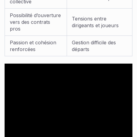
collective
Possibilité d’ouverture
Tensions entre
vers des contrats
dirigeants et joueurs
pros
Passion et cohésion
Gestion difficile des
renforcées
départs