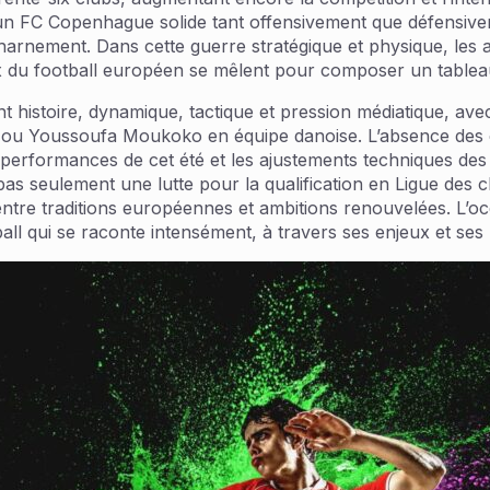
 un FC Copenhague solide tant offensivement que défensiveme
acharnement. Dans cette guerre stratégique et physique, les
 du football européen se mêlent pour composer un tableau au
nt histoire, dynamique, tactique et pression médiatique, ave
 ou Youssoufa Moukoko en équipe danoise. L’absence des c
es performances de cet été et les ajustements techniques d
pas seulement une lutte pour la qualification en Ligue des
entre traditions européennes et ambitions renouvelées. L’oc
ll qui se raconte intensément, à travers ses enjeux et ses