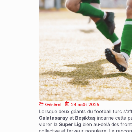
Général
24 août 2025
Lorsque deux géants du football turc s’aff
Galatasaray
et
Beşiktaş
incarne cette pa
vibrer la
Super Lig
bien au-delà des fronti
collective et ferveur populaire. La ren