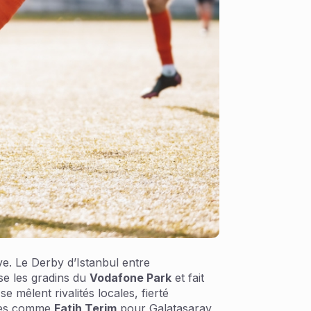
ve. Le Derby d’Istanbul entre
se les gradins du
Vodafone Park
et fait
e mêlent rivalités locales, fierté
ndes comme
Fatih Terim
pour Galatasaray