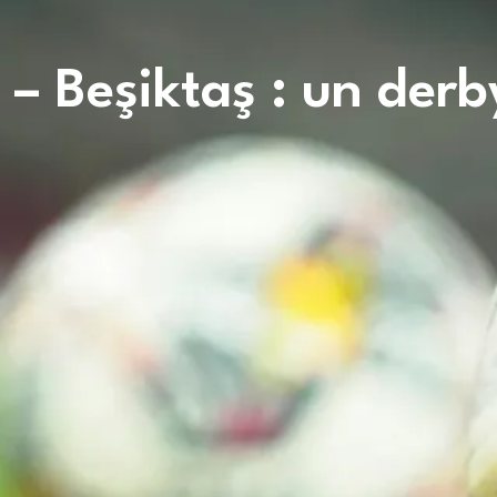
– Beşiktaş : un derb