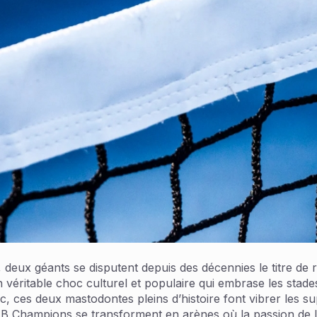
 deux géants se disputent depuis des décennies le titre de r
 un véritable choc culturel et populaire qui embrase les sta
c, ces deux mastodontes pleins d’histoire font vibrer les s
c B Champions se transforment en arènes où la passion de l