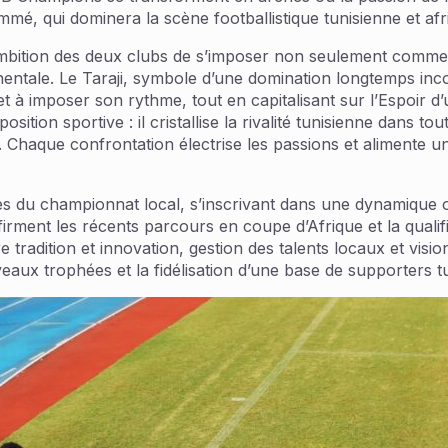
mé, qui dominera la scène footballistique tunisienne et afr
’ambition des deux clubs de s’imposer non seulement comm
nentale. Le Taraji, symbole d’une domination longtemps inco
et à imposer son rythme, tout en capitalisant sur l’Espoir d
tion sportive : il cristallise la rivalité tunisienne dans tou
. Chaque confrontation électrise les passions et alimente une
s du championnat local, s’inscrivant dans une dynamique où 
irment les récents parcours en coupe d’Afrique et la qualif
e tradition et innovation, gestion des talents locaux et visi
aux trophées et la fidélisation d’une base de supporters tu