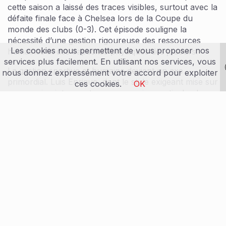
cette saison a laissé des traces visibles, surtout avec la
défaite finale face à Chelsea lors de la Coupe du
monde des clubs (0-3). Cet épisode souligne la
nécessité d’une gestion rigoureuse des ressources
Les cookies nous permettent de vous proposer nos
humaines et des capacités physiques des joueurs.
services plus facilement. En utilisant nos services, vous
La gestion sportive et humaine devient un axe
nous donnez expressément votre accord pour exploiter
primordial. Luis Enrique, dont le style exigeant mise sur
ces cookies.
OK
un pressing intense et une possession verticale, devra
jongler entre ambition, rotation de l’effectif et
préservation des joueurs clés pour éviter l’usure
prématurée. Par ailleurs, les rivalités majeures en
Ligue 1, notamment contre des équipes montantes
comme Monaco ou Toulouse, continueront d’exiger la
meilleure version d’un PSG quasi-invincible jusqu’ici.
Gestion de la charge de travail pour éviter les
blessures
Maintien de la compétitivité face à des
adversaires renforcés
Dynamique d’intégration des jeunes talents dans