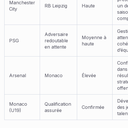
Manchester
RB Leipzig
Haute
un d
City
sais
comp
Gest
Adversaire
Moyenne à
atten
PSG
redoutable
haute
cohé
en attente
d’éq
Conf
dans
Arsenal
Monaco
Élevée
résul
strat
offe
Déve
Monaco
Qualification
Confirmée
des 
(U19)
assurée
talen