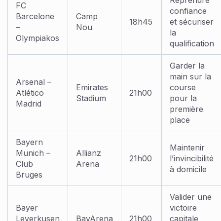
Reprendre
FC
confiance
Barcelone
Camp
18h45
et sécuriser
–
Nou
la
Olympiakos
qualification
Garder la
main sur la
Arsenal –
Emirates
course
Atlético
21h00
Stadium
pour la
Madrid
première
place
Bayern
Maintenir
Munich –
Allianz
21h00
l’invincibilité
Club
Arena
à domicile
Bruges
Valider une
Bayer
victoire
Leverkusen
BayArena
21h00
capitale