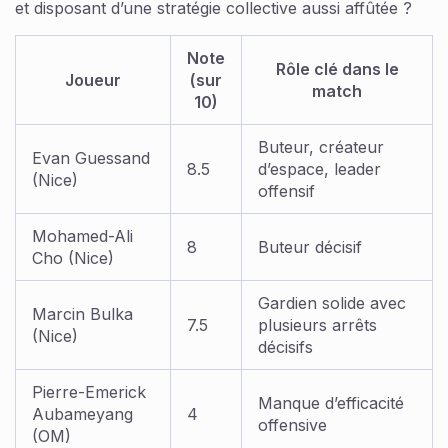
et disposant d’une stratégie collective aussi affûtée ?
Note
Rôle clé dans le
Joueur
(sur
match
10)
Buteur, créateur
Evan Guessand
8.5
d’espace, leader
(Nice)
offensif
Mohamed-Ali
8
Buteur décisif
Cho (Nice)
Gardien solide avec
Marcin Bulka
7.5
plusieurs arrêts
(Nice)
décisifs
Pierre-Emerick
Manque d’efficacité
Aubameyang
4
offensive
(OM)