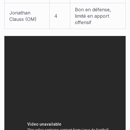
Bon en défense,
Jonathan
4
limité en apport
Clauss (OM)
offensif