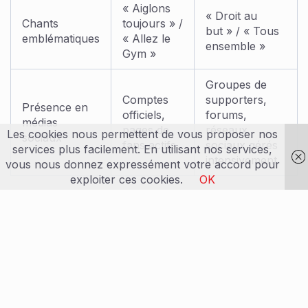
« Aiglons
« Droit au
Chants
toujours » /
but » / « Tous
emblématiques
« Allez le
ensemble »
Gym »
Groupes de
Comptes
supporters,
Présence en
officiels,
forums,
médias
pages de
réseaux
Les cookies nous permettent de vous proposer nos
sociaux
fans actifs
sociaux gérés
services plus facilement. En utilisant nos services,
intensivement
vous nous donnez expressément votre accord pour
exploiter ces cookies.
OK
Prochaines échéances : enjeux et
ambitions pour l’OGC Nice