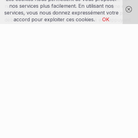
nos services plus facilement. En utilisant nos
ne peut plus tromper. Ta vision du football gagne en
services, vous nous donnez expressément votre
profondeur et en sérieux. Tu es désormais armé pour
accord pour exploiter ces cookies.
OK
débattre avec n’importe quel passionné en t’appuyant
sur des bases solides et vérifiées.
Dans la même catégorie