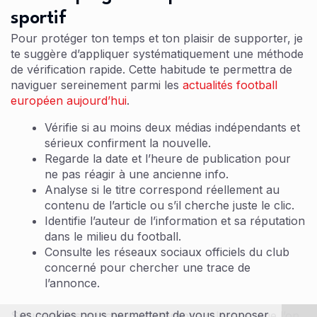
sportif
Pour protéger ton temps et ton plaisir de supporter, je
te suggère d’appliquer systématiquement une méthode
de vérification rapide. Cette habitude te permettra de
naviguer sereinement parmi les
actualités football
européen aujourd’hui
.
Vérifie si au moins deux médias indépendants et
sérieux confirment la nouvelle.
Regarde la date et l’heure de publication pour
ne pas réagir à une ancienne info.
Analyse si le titre correspond réellement au
contenu de l’article ou s’il cherche juste le clic.
Identifie l’auteur de l’information et sa réputation
dans le milieu du football.
Consulte les réseaux sociaux officiels du club
concerné pour chercher une trace de
l’annonce.
Les cookies nous permettent de vous proposer
Si tu suis ces principes, tu deviens un lecteur que l’on