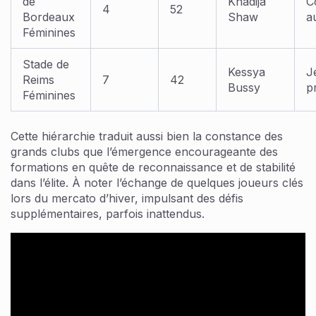
de
Khadija
C
4
52
Bordeaux
Shaw
au
Féminines
Stade de
Kessya
J
Reims
7
42
Bussy
p
Féminines
Cette hiérarchie traduit aussi bien la constance des
grands clubs que l’émergence encourageante des
formations en quête de reconnaissance et de stabilité
dans l’élite. À noter l’échange de quelques joueurs clés
lors du mercato d’hiver, impulsant des défis
supplémentaires, parfois inattendus.