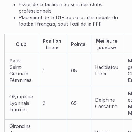
Essor de la tactique au sein des clubs
professionnels
Placement de la D1F au cœur des débats du
football français, sous l’œil de la FFF
Position
Meilleure
Club
Points
finale
joueuse
Paris
M
Saint-
Kadidiatou
g
1
68
Germain
Diani
C
Féminines
E
M
Olympique
Delphine
e
Lyonnais
2
65
Cascarino
M
Féminin
M
Girondins