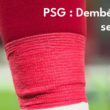
PSG : Dembél
s