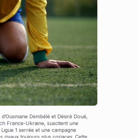
és d’Ousmane Dembélé et Désiré Doué,
tch France-Ukraine, suscitent une
e Ligue 1 serrée et une campagne
s rivaux toujours plus coriaces. Cette