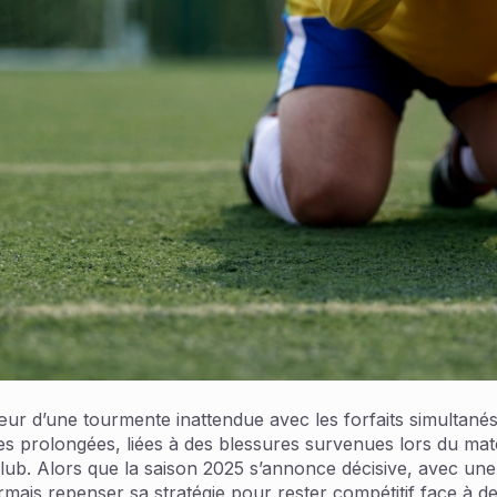
œur d’une tourmente inattendue avec les forfaits simultan
es prolongées, liées à des blessures survenues lors du ma
club. Alors que la saison 2025 s’annonce décisive, avec un
ais repenser sa stratégie pour rester compétitif face à de