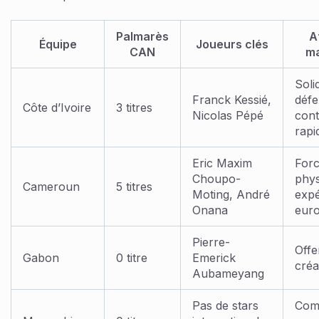
Palmarès
A
Équipe
Joueurs clés
CAN
ma
Soli
Franck Kessié,
défe
Côte d’Ivoire
3 titres
Nicolas Pépé
cont
rapi
Eric Maxim
For
Choupo-
phys
Cameroun
5 titres
Moting, André
expé
Onana
eur
Pierre-
Offe
Gabon
0 titre
Emerick
créa
Aubameyang
Pas de stars
Comb