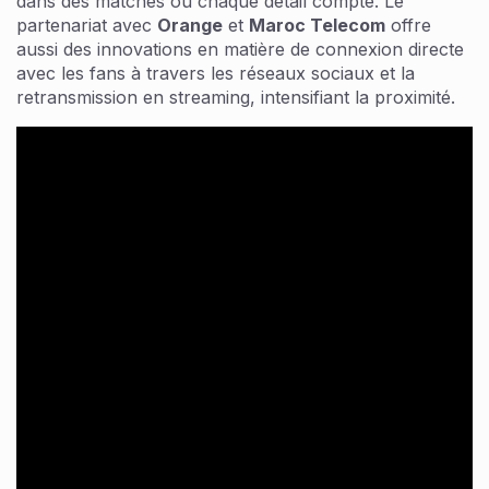
dans des matches où chaque détail compte. Le
partenariat avec
Orange
et
Maroc Telecom
offre
aussi des innovations en matière de connexion directe
avec les fans à travers les réseaux sociaux et la
retransmission en streaming, intensifiant la proximité.