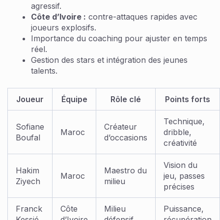
agressif.
Côte d’Ivoire :
contre-attaques rapides avec
joueurs explosifs.
Importance du coaching pour ajuster en temps
réel.
Gestion des stars et intégration des jeunes
talents.
Joueur
Équipe
Rôle clé
Points forts
Technique,
Sofiane
Créateur
Maroc
dribble,
Boufal
d’occasions
créativité
Vision du
Hakim
Maestro du
Maroc
jeu, passes
Ziyech
milieu
précises
Franck
Côte
Milieu
Puissance,
Kessié
d’Ivoire
défensif
récupération