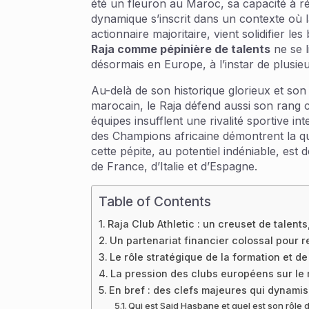
été un fleuron au Maroc, sa capacité à ré
dynamique s’inscrit dans un contexte où 
actionnaire majoritaire, vient solidifier
Raja comme pépinière de talents
ne se l
désormais en Europe, à l’instar de plusi
Au-delà de son historique glorieux et son 
marocain, le Raja défend aussi son rang c
équipes insufflent une rivalité sportive 
des Champions africaine démontrent la qua
cette pépite, au potentiel indéniable, es
de France, d’Italie et d’Espagne.
Table of Contents
Raja Club Athletic : un creuset de talent
Un partenariat financier colossal pour 
Le rôle stratégique de la formation et de
La pression des clubs européens sur le
En bref : des clefs majeures qui dynamis
Qui est Said Hasbane et quel est son rôle d