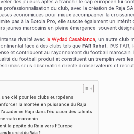
véler des joueurs aptes à franchir le cap européen lui con
la professionnalisation du club, avec la création de Raja 
 les bases économiques pour mieux accompagner la croissance
imite pas à la Botola Pro, elle suscite également un intérê
eurs jeunes marocains en pleine émergence, souvent désigné
intense rivalité avec
le Wydad Casablanca
, un autre club 
ontinental face à des clubs tels que
FAR Rabat
, l’AS FAR, 
intense et contribuent au rayonnement du football marocain.
lité du football produit et constituent un tremplin vers le
t désormais sous observation directe d’observateurs et rec
s, une clé pour les clubs européens
renforcer la montée en puissance du Raja
 l’académie Raja dans l’éclosion des talents
 mercato marocain
ent la pépite du Raja vers l’Europe
ans le projet du Raja ?