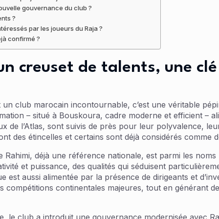
nouvelle gouvernance du club ?
ents ?
ntéressés par les joueurs du Raja ?
éjà confirmé ?
un creuset de talents, une clé
 un club marocain incontournable, c’est une véritable pépin
rmation – situé à Bouskoura, cadre moderne et efficient – a
x de l’Atlas, sont suivis de près pour leur polyvalence, leu
t des étincelles et certains sont déjà considérés comme de
Rahimi, déjà une référence nationale, est parmi les noms 
tivité et puissance, des qualités qui séduisent particulièreme
st aussi alimentée par la présence de dirigeants et d’inve
es compétitions continentales majeures, tout en générant de
, le club a introduit une gouvernance modernisée avec Raja